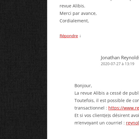
revue Alibis.
Merci par avance,
Cordialement,
↓
Répondre
Jonathan Reynold
2020-07-27 à 13:19
Bonjour,
La revue Alibis a cessé de pub
Toutefois, il est possible de c
transactionnel :
https://www.r
Et si vos client(e)s désirent av
m’envoyant un courriel :
reyno