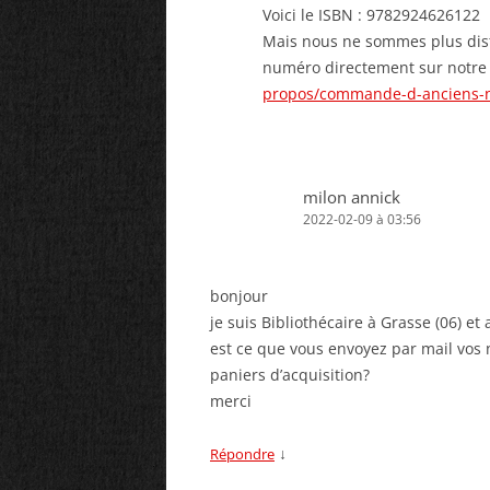
Voici le ISBN : 9782924626122
Mais nous ne sommes plus dist
numéro directement sur notre s
propos/commande-d-anciens-
milon annick
2022-02-09 à 03:56
bonjour
je suis Bibliothécaire à Grasse (06) et
est ce que vous envoyez par mail vos
paniers d’acquisition?
merci
↓
Répondre