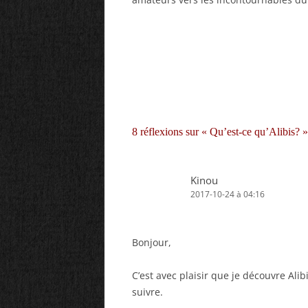
8 réflexions sur «
Qu’est-ce qu’Alibis?
»
Kinou
2017-10-24 à 04:16
Bonjour,
C’est avec plaisir que je découvre Alib
suivre.