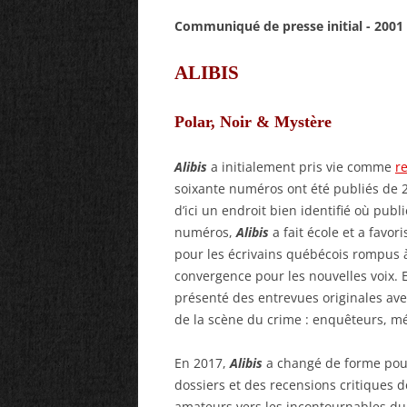
Communiqué de presse initial - 2001
ALIBIS
Polar, Noir & Mystère
Alibis
a initialement pris vie comme
re
soixante numéros ont été publiés de 200
d’ici un endroit bien identifié où publ
numéros,
Alibis
a fait école et a favor
pour les écrivains québécois rompus à 
convergence pour les nouvelles voix. 
présenté des entrevues originales avec
de la scène du crime : enquêteurs, méd
En 2017,
Alibis
a changé de forme pour
dossiers et des recensions critiques d
amateurs vers les incontournables du