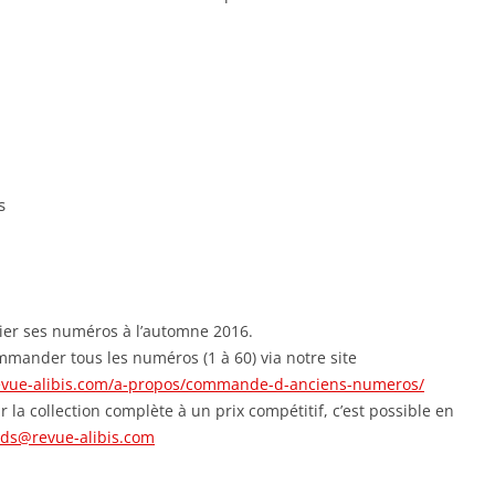
s
lier ses numéros à l’automne 2016.
ommander tous les numéros (1 à 60) via notre site
evue-alibis.com/a-propos/commande-d-anciens-numeros/
oir la collection complète à un prix compétitif, c’est possible en
lds@revue-alibis.com