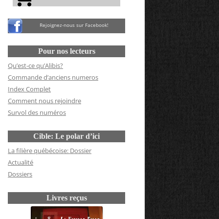
Rejoignez-nous sur Facebook!
Pour nos lecteurs
Qu’est-ce qu’Alibis?
Commande d’anciens numeros
Index Complet
Comment nous rejoindre
Survol des numéros
Cible: Le polar d’ici
La filière québécoise: Dossier
Actualité
Dossiers
Livres reçus